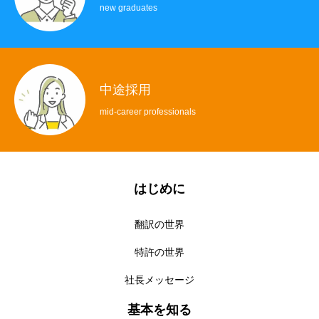
new graduates
ホーム
中途採用
はじめに
mid-career professionals
基本を知る
仕事を知る
はじめに
人を知る
翻訳の世界
配属決定までの道のり
特許の世界
採用情報
社長メッセージ
社長ブログ
元ラジオ少年のブログ
基本を知る