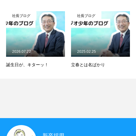
仕事を知る
社長ブログ
社長ブログ
人を知る
配属決定までの道のり
採用情報
2026.07.22
2025.02.25
社長ブログ
元ラジオ少年のブログ
誕生日が、キターッ！
立春とは名ばかり
お問い合わせ
コーポレートサイト
新卒採用