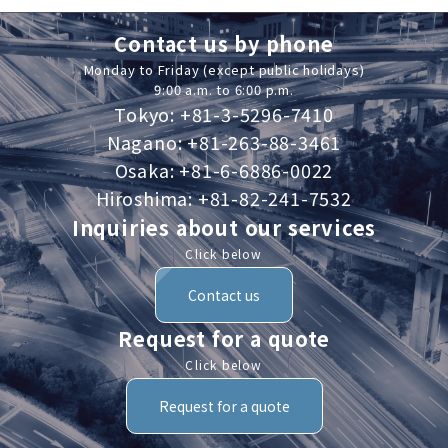
Contact us by phone
Monday to Friday (except public holidays)
9:00 a.m. to 6:00 p.m.
Tokyo: +81-3-5296-7410
Nagano: +81-263-88-3461
Osaka: +81-6-6886-0022
Hiroshima: +81-82-241-7532
Inquiries about our services
Click below
Contact us
Request for a quote
Click below
Request for a quote