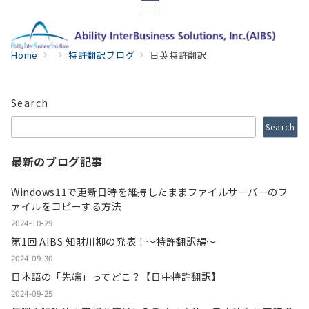
Home
特許翻訳ブログ
日英特許翻訳
Search
Search
最新のブログ記事
Windows11で更新日時を維持したままファイルサーバーのフ
ァイルをコピーする方法
2024-10-29
第1回 AIBS 知財川柳の発表！～特許翻訳編～
2024-09-30
日本語の「先端」ってどこ？【日中特許翻訳】
2024-09-25