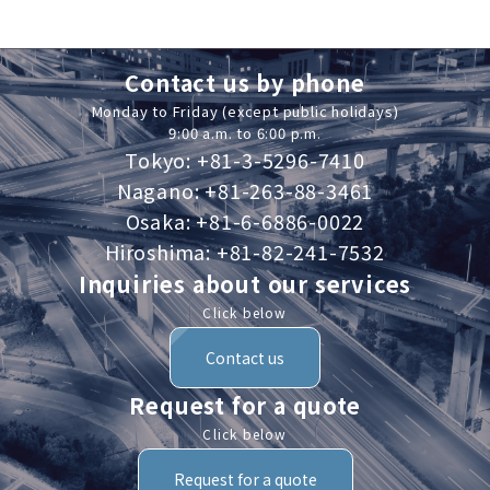
Contact us by phone
Monday to Friday (except public holidays)
9:00 a.m. to 6:00 p.m.
Tokyo: +81-3-5296-7410
Nagano: +81-263-88-3461
Osaka: +81-6-6886-0022
Hiroshima: +81-82-241-7532
Inquiries about our services
Click below
Contact us
Request for a quote
Click below
Request for a quote