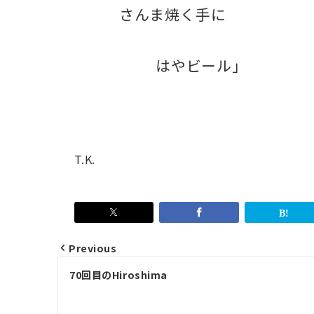
さんま焼く手に
はやビール」
T.K.
Previous
Post
70回目のHiroshima
navigation