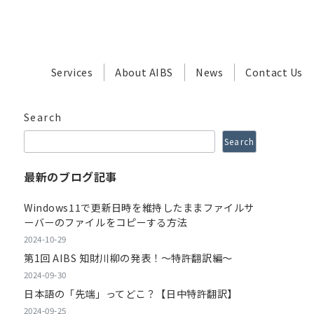
Services
About AIBS
News
Contact Us
Search
Search
最新のブログ記事
Windows11で更新日時を維持したままファイルサ
ーバーのファイルをコピーする方法
2024-10-29
第1回 AIBS 知財川柳の発表！～特許翻訳編～
2024-09-30
日本語の「先端」ってどこ？【日中特許翻訳】
2024-09-25