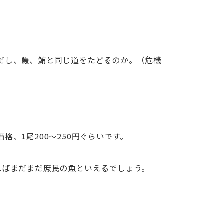
だし、鰻、鮪と同じ道をたどるのか。（危機
、1尾200～250円ぐらいです。
ればまだまだ庶民の魚といえるでしょう。