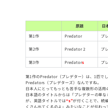
原題
日
第1作
Predator
プ
第2作
Predator 2
プ
第3作
Predator
s
プ
第1作のPredator（プレデター）は、1
Predators（プレデターズ）なんですね。
日本人にとってもっとも苦手な複数形の活用
日本語のタイトルからは「プレデターの単な
が、英語タイトルでは
“s”
が付くことで、続
くさん出てくるのよ」みたいなことが伝わっ