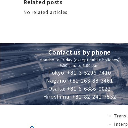
Related posts
No related articles.
Contact us by phone
Monday to Friday (except public holidays)
9:00 a.m. to 6:00 p.m.
Tokyo: +81-3-5296-7410
Nagano: +81-263-88-3461
Osaka: +81-6-6886-0022
Hiroshima: +81-82-241-7532
Transl
Interp