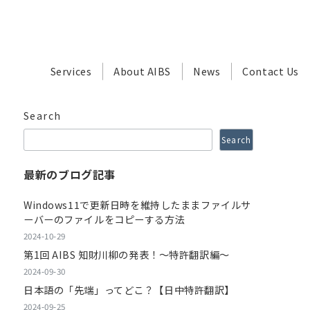
Services
About AIBS
News
Contact Us
Search
Search
最新のブログ記事
Windows11で更新日時を維持したままファイルサ
ーバーのファイルをコピーする方法
2024-10-29
第1回 AIBS 知財川柳の発表！～特許翻訳編～
2024-09-30
日本語の「先端」ってどこ？【日中特許翻訳】
2024-09-25