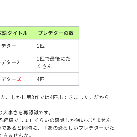
本語タイトル
プレデターの数
レデター
1匹
1匹で最後にた
レデター2
くさん
レデター
ズ
4匹
匹でした、しかし第3作では4匹出てきました。だから
の大事さを再認識です。
る続編でしょ」くらいの感覚しか湧いてきません
編であると同時に、「あの恐ろしいプレデターがた
てきませんか。