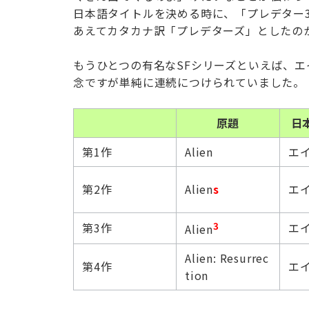
日本語タイトルを決める時に、「プレデター
あえてカタカナ訳「プレデターズ」としたの
もうひとつの有名なSFシリーズといえば、
念ですが単純に連続につけられていました。
原題
日
第1作
Alien
エ
第2作
Alien
s
エ
第3作
3
エ
Alien
Alien: Resurrec
第4作
エ
tion