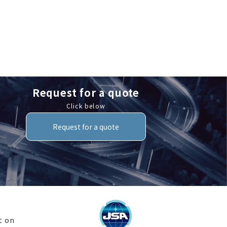
Request for a quote
Click below
Request for a quote
t on