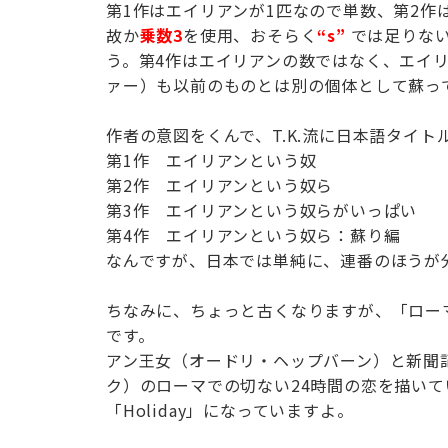
第1作はエイリアンが1匹なので単数、第2作
故か
乗数3
を使用、おそらく
“s”
では足りない
う。第4作はエイリアンの数ではなく、エイ
ァー）も以前のものとは別の個体として蘇っ
作者の意図をくんで、T.K.流に日本語タイト
第1作 エイリアンという奴
第2作 エイリアンという奴ら
第3作 エイリアンという奴らがいっぱい
第4作 エイリアンという奴ら：蘇り編
なんですが、日本では単純に、連番のほうが
ちなみに、ちょっと古くなりますが、「ローマの休
です。
アン王女（オードリ・ヘップバーン）と新聞
ク）のローマでの切ない24時間の恋を描いてい
「Holiday」になっていますよ。