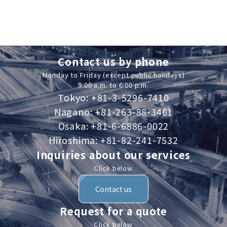
Contact us by phone
Monday to Friday (except public holidays)
9:00 a.m. to 6:00 p.m.
Tokyo: +81-3-5296-7410
Nagano: +81-263-88-3461
Osaka: +81-6-6886-0022
Hiroshima: +81-82-241-7532
Inquiries about our services
Click below
Contact us
Request for a quote
Click below