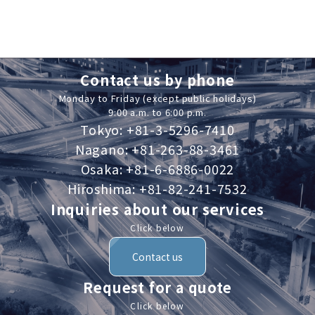
Contact us by phone
Monday to Friday (except public holidays)
9:00 a.m. to 6:00 p.m.
Tokyo: +81-3-5296-7410
Nagano: +81-263-88-3461
Osaka: +81-6-6886-0022
Hiroshima: +81-82-241-7532
Inquiries about our services
Click below
Contact us
Request for a quote
Click below