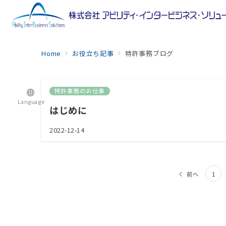
Home
お役立ち記事
特許事務ブログ
特許事務のお仕事
Language
はじめに
2022-12-14
投
前へ
1
稿
の
ペ