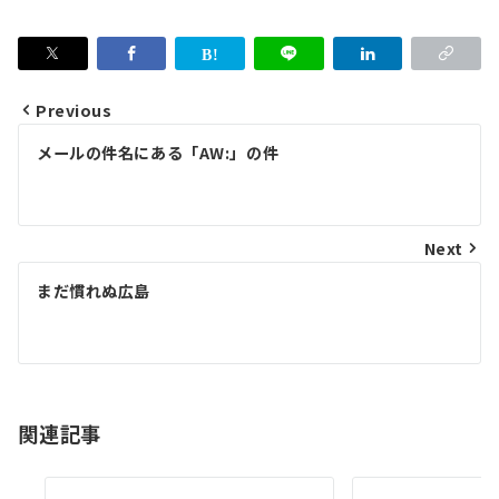
Previous
投
メールの件名にある「AW:」の件
稿
ナ
ビ
Next
ゲ
まだ慣れぬ広島
ー
シ
ョ
関連記事
ン