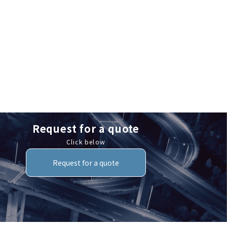
Request for a quote
Click below
Request for a quote