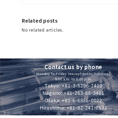
Related posts
No related articles.
Contact us by phone
Monday to Friday (except public holidays)
9:00 a.m. to 6:00 p.m.
Tokyo: +81-3-5296-7410
Nagano: +81-263-88-3461
Osaka: +81-6-6886-0022
Hiroshima: +81-82-241-7532