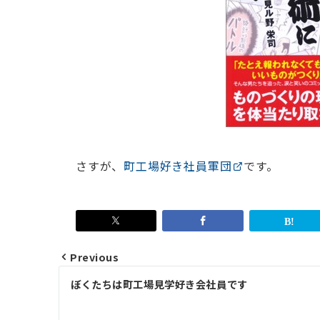
さすが、
町工場好き社員軍団
です。
Previous
Post
ぼくたちは町工場見学好き会社員です
navigation