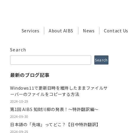
Services
About AIBS
News
Contact Us
Search
Search
最新のブログ記事
Windows11で更新日時を維持したままファイルサ
ーバーのファイルをコピーする方法
2024-10-29
第1回 AIBS 知財川柳の発表！～特許翻訳編～
2024-09-30
日本語の「先端」ってどこ？【日中特許翻訳】
2024-09-25