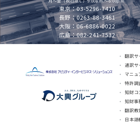
月～金（祝日除く）9:00a.m.～6:00p.m.
東京：03-5296-7410
長野：0263-88-3461
大阪：06-6886-0022
広島：082-241-7532
翻訳サ
通訳サ
マニュ
特許調
知財コ
知財事
翻訳教
日本語