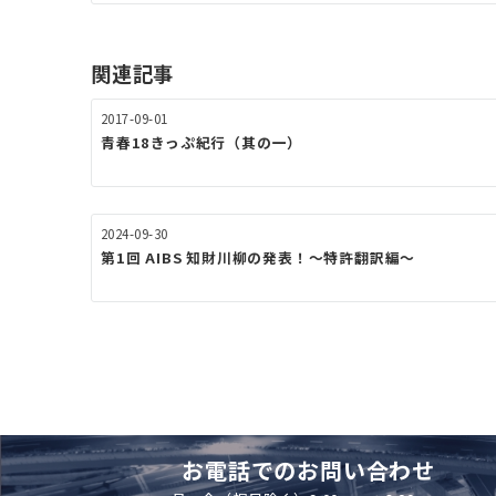
ビ
ゲ
関連記事
ー
2017-09-01
シ
青春18きっぷ紀行（其の一）
ョ
ン
2024-09-30
第1回 AIBS 知財川柳の発表！～特許翻訳編～
お電話でのお問い合わせ