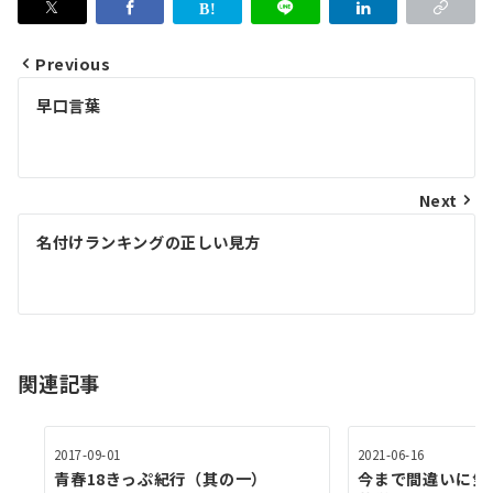
Previous
投
早口言葉
稿
ナ
ビ
Next
ゲ
名付けランキングの正しい見方
ー
シ
ョ
関連記事
ン
2017-09-01
2021-06-16
青春18きっぷ紀行（其の一）
今まで間違いに気